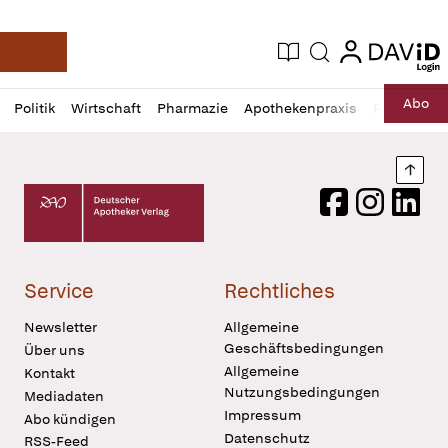
login
login
Aktuelle Ausgabe
Suche
Deutsche Apotheker Zeitung
Profil
Daz
Abo
Politik
Wirtschaft
Pharmazie
Apothekenpraxis
Recht
Sp
öffnen
Pur
Abo
öffnen
Nach
Deutscher Apotheker Verlag Logo
Facebook
Instagram
LinkedI
Service
Rechtliches
Newsletter
Allgemeine
Geschäftsbedingungen
Über uns
Allgemeine
Kontakt
Nutzungsbedingungen
Mediadaten
Impressum
Abo kündigen
Datenschutz
RSS-Feed