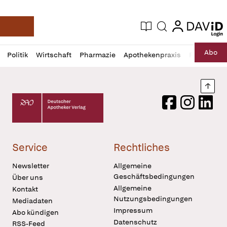
login
login
Aktuelle Ausgabe
Suche
Deutsche Apotheker Zeitung
Profil
Daz
Abo
Politik
Wirtschaft
Pharmazie
Apothekenpraxis
Recht
Sp
öffnen
Pur
Abo
öffnen
Nach
Deutscher Apotheker Verlag Logo
Facebook
Instagram
LinkedI
Service
Rechtliches
Newsletter
Allgemeine
Geschäftsbedingungen
Über uns
Allgemeine
Kontakt
Nutzungsbedingungen
Mediadaten
Impressum
Abo kündigen
Datenschutz
RSS-Feed