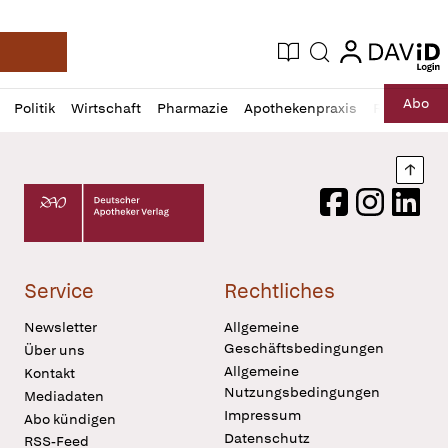
login
login
Aktuelle Ausgabe
Suche
Deutsche Apotheker Zeitung
Profil
Daz
Abo
Politik
Wirtschaft
Pharmazie
Apothekenpraxis
Recht
Sp
öffnen
Pur
Abo
öffnen
Nach
Deutscher Apotheker Verlag Logo
Facebook
Instagram
LinkedI
Service
Rechtliches
Newsletter
Allgemeine
Geschäftsbedingungen
Über uns
Allgemeine
Kontakt
Nutzungsbedingungen
Mediadaten
Impressum
Abo kündigen
Datenschutz
RSS-Feed