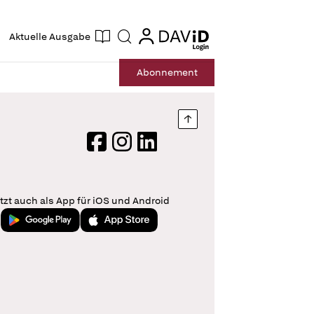
ogin
login
Aktuelle Ausgabe
Suche
Abo
nnement
Nach oben springen
Facebook
Instagram
LinkedIn
tzt auch als App für iOS und Android
Jetzt bei Google Play
Laden im App Store