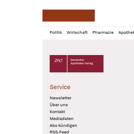
Deutsche Apotheker Ze
Profil
Daz
Politik
Wirtschaft
Pharmazie
Apothe
öffnen
Pur
Abo
öffnen
Deutscher Apotheker Verlag Logo
Service
Newsletter
Über uns
Kontakt
Mediadaten
Abo kündigen
RSS-Feed