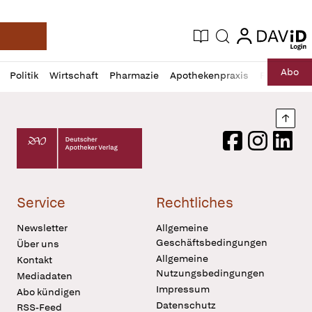
login
login
Aktuelle Ausgabe
Suche
Deutsche Apotheker Zeitung
Profil
Daz
Abo
Politik
Wirtschaft
Pharmazie
Apothekenpraxis
Recht
Sp
öffnen
Pur
Abo
öffnen
Nach
Deutscher Apotheker Verlag Logo
Facebook
Instagram
LinkedI
Service
Rechtliches
Newsletter
Allgemeine
Geschäftsbedingungen
Über uns
Allgemeine
Kontakt
Nutzungsbedingungen
Mediadaten
Impressum
Abo kündigen
Datenschutz
RSS-Feed