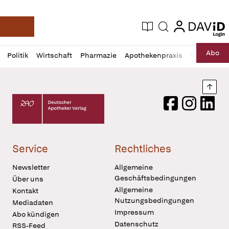
login
login
Aktuelle Ausgabe
Suche
Deutsche Apotheker Zeitung
Profil
Daz
Abo
Politik
Wirtschaft
Pharmazie
Apothekenpraxis
Recht
Sp
öffnen
Pur
Abo
öffnen
Nach
Deutscher Apotheker Verlag Logo
Facebook
Instagram
LinkedI
Service
Rechtliches
Newsletter
Allgemeine
Geschäftsbedingungen
Über uns
Allgemeine
Kontakt
Nutzungsbedingungen
Mediadaten
Impressum
Abo kündigen
Datenschutz
RSS-Feed