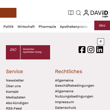
login
login
Aktuelle Ausgabe
Suche
Deutsche Apotheker Zeitung
Profil
Daz
Abo
Politik
Wirtschaft
Pharmazie
Apothekenpraxis
Recht
Sp
öffnen
Pur
Abo
öffnen
Nach
Deutscher Apotheker Verlag Logo
Facebook
Instagram
LinkedI
Service
Rechtliches
Newsletter
Allgemeine
Geschäftsbedingungen
Über uns
Allgemeine
Kontakt
Nutzungsbedingungen
Mediadaten
Impressum
Abo kündigen
Datenschutz
RSS-Feed