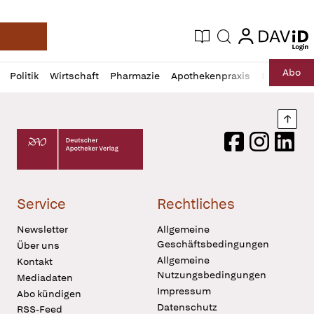
login
login
Aktuelle Ausgabe
Suche
Deutsche Apotheker Zeitung
Profil
Daz
Abo
Politik
Wirtschaft
Pharmazie
Apothekenpraxis
Recht
Sp
öffnen
Pur
Abo
öffnen
Nach
Deutscher Apotheker Verlag Logo
Facebook
Instagram
LinkedI
Service
Rechtliches
Newsletter
Allgemeine
Geschäftsbedingungen
Über uns
Allgemeine
Kontakt
Nutzungsbedingungen
Mediadaten
Impressum
Abo kündigen
Datenschutz
RSS-Feed