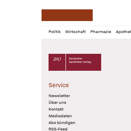
Deutsche Apotheker Ze
Profil
Daz
Politik
Wirtschaft
Pharmazie
Apothe
öffnen
Pur
Abo
öffnen
Deutscher Apotheker Verlag Logo
Service
Newsletter
Über uns
Kontakt
Mediadaten
Abo kündigen
RSS-Feed