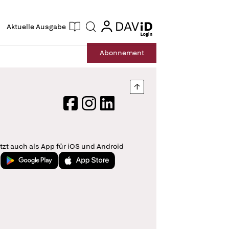
ogin
login
Aktuelle Ausgabe
Suche
Abo
nnement
Nach oben springen
Facebook
Instagram
LinkedIn
tzt auch als App für iOS und Android
Jetzt bei Google Play
Laden im App Store