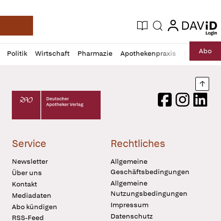
login
login
Aktuelle Ausgabe
Suche
Deutsche Apotheker Zeitung
Profil
Daz
Abo
Politik
Wirtschaft
Pharmazie
Apothekenpraxis
Recht
Sp
öffnen
Pur
Abo
öffnen
Nach
Deutscher Apotheker Verlag Logo
Facebook
Instagram
LinkedI
Service
Rechtliches
Newsletter
Allgemeine
Geschäftsbedingungen
Über uns
Allgemeine
Kontakt
Nutzungsbedingungen
Mediadaten
Impressum
Abo kündigen
Datenschutz
RSS-Feed