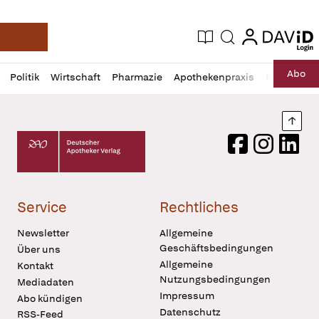
login
login
Aktuelle Ausgabe
Suche
Deutsche Apotheker Zeitung
Profil
Daz
Abo
Politik
Wirtschaft
Pharmazie
Apothekenpraxis
Recht
Sp
öffnen
Pur
Abo
öffnen
Nach
Deutscher Apotheker Verlag Logo
Facebook
Instagram
LinkedI
Service
Rechtliches
Newsletter
Allgemeine
Geschäftsbedingungen
Über uns
Allgemeine
Kontakt
Nutzungsbedingungen
Mediadaten
Impressum
Abo kündigen
Datenschutz
RSS-Feed