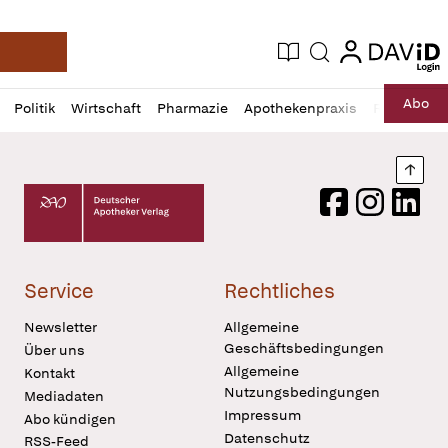
login
login
Aktuelle Ausgabe
Suche
Deutsche Apotheker Zeitung
Profil
Daz
Abo
Politik
Wirtschaft
Pharmazie
Apothekenpraxis
Recht
Sp
öffnen
Pur
Abo
öffnen
Nach
Deutscher Apotheker Verlag Logo
Facebook
Instagram
LinkedI
Service
Rechtliches
Newsletter
Allgemeine
Geschäftsbedingungen
Über uns
Allgemeine
Kontakt
Nutzungsbedingungen
Mediadaten
Impressum
Abo kündigen
Datenschutz
RSS-Feed