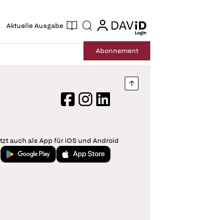
ogin
login
Aktuelle Ausgabe
Suche
Abo
nnement
Nach oben springen
Facebook
Instagram
LinkedIn
tzt auch als App für iOS und Android
Jetzt bei Google Play
Laden im App Store