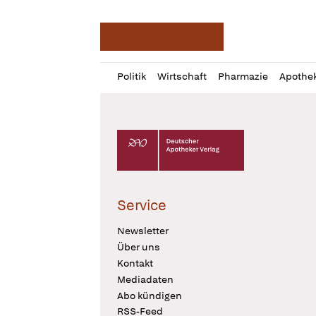
Deutsche Apotheker Ze
Profil
Daz
Politik
Wirtschaft
Pharmazie
Apothe
öffnen
Pur
Abo
öffnen
Deutscher Apotheker Verlag Logo
Service
Newsletter
Über uns
Kontakt
Mediadaten
Abo kündigen
RSS-Feed