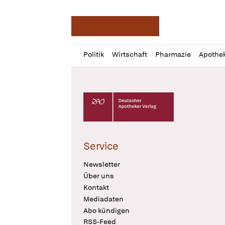
Deutsche Apotheker Ze
Profil
Daz
Politik
Wirtschaft
Pharmazie
Apothe
öffnen
Pur
Abo
öffnen
Deutscher Apotheker Verlag Logo
Service
Newsletter
Über uns
Kontakt
Mediadaten
Abo kündigen
RSS-Feed