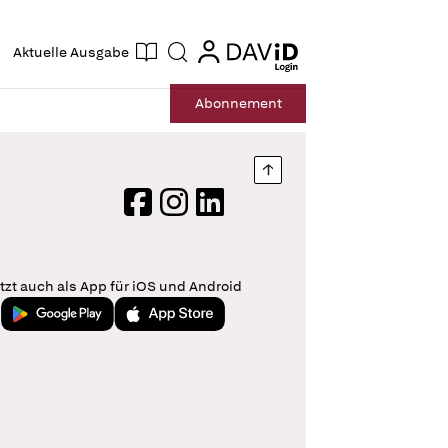
ogin
login
Aktuelle Ausgabe
Suche
Abo
nnement
Nach oben springen
Facebook
Instagram
LinkedIn
tzt auch als App für iOS und Android
Jetzt bei Google Play
Laden im App Store