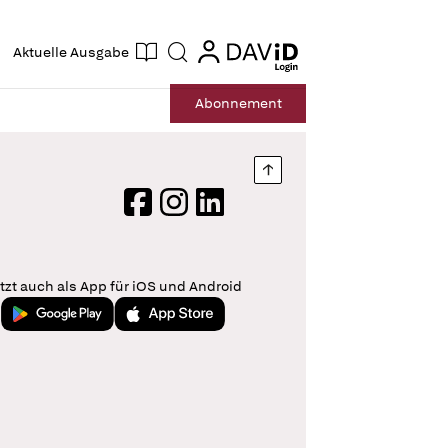
ogin
login
Aktuelle Ausgabe
Suche
Abo
nnement
Nach oben springen
Facebook
Instagram
LinkedIn
tzt auch als App für iOS und Android
Jetzt bei Google Play
Laden im App Store