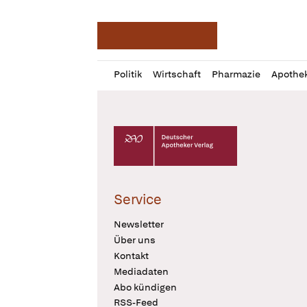
Deutsche Apotheker Ze
Profil
Daz
Politik
Wirtschaft
Pharmazie
Apothe
öffnen
Pur
Abo
öffnen
Deutscher Apotheker Verlag Logo
Service
Newsletter
Über uns
Kontakt
Mediadaten
Abo kündigen
RSS-Feed