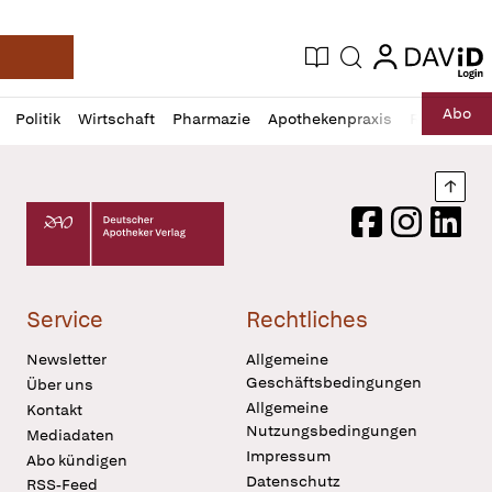
login
login
Aktuelle Ausgabe
Suche
Deutsche Apotheker Zeitung
Profil
Daz
Abo
Politik
Wirtschaft
Pharmazie
Apothekenpraxis
Recht
Sp
öffnen
Pur
Abo
öffnen
Nach
Deutscher Apotheker Verlag Logo
Facebook
Instagram
LinkedI
Service
Rechtliches
Newsletter
Allgemeine
Geschäftsbedingungen
Über uns
Allgemeine
Kontakt
Nutzungsbedingungen
Mediadaten
Impressum
Abo kündigen
Datenschutz
RSS-Feed