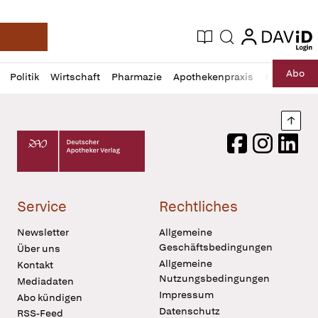
login
login
Aktuelle Ausgabe
Suche
Deutsche Apotheker Zeitung
Profil
Daz
Abo
Politik
Wirtschaft
Pharmazie
Apothekenpraxis
Recht
Sp
öffnen
Pur
Abo
öffnen
Nach
Deutscher Apotheker Verlag Logo
Facebook
Instagram
LinkedI
Service
Rechtliches
Newsletter
Allgemeine
Geschäftsbedingungen
Über uns
Allgemeine
Kontakt
Nutzungsbedingungen
Mediadaten
Impressum
Abo kündigen
Datenschutz
RSS-Feed