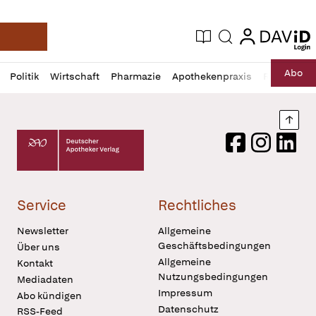
login
login
Aktuelle Ausgabe
Suche
Deutsche Apotheker Zeitung
Profil
Daz
Abo
Politik
Wirtschaft
Pharmazie
Apothekenpraxis
Recht
Sp
öffnen
Pur
Abo
öffnen
Nach
Deutscher Apotheker Verlag Logo
Facebook
Instagram
LinkedI
Service
Rechtliches
Newsletter
Allgemeine
Geschäftsbedingungen
Über uns
Allgemeine
Kontakt
Nutzungsbedingungen
Mediadaten
Impressum
Abo kündigen
Datenschutz
RSS-Feed