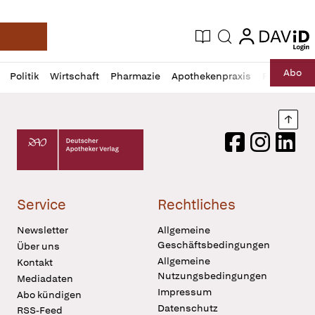
login
login
Aktuelle Ausgabe
Suche
Deutsche Apotheker Zeitung
Profil
Daz
Abo
Politik
Wirtschaft
Pharmazie
Apothekenpraxis
Recht
Sp
öffnen
Pur
Abo
öffnen
Nach
Deutscher Apotheker Verlag Logo
Facebook
Instagram
LinkedI
Service
Rechtliches
Newsletter
Allgemeine
Geschäftsbedingungen
Über uns
Allgemeine
Kontakt
Nutzungsbedingungen
Mediadaten
Impressum
Abo kündigen
Datenschutz
RSS-Feed