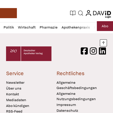
login
login
Aktuelle Ausgabe
Suche
Deutsche Apotheker Zeitung
Profil
Daz
Abo
Politik
Wirtschaft
Pharmazie
Apothekenpraxis
Recht
Sp
öffnen
Pur
Abo
öffnen
Nach
Deutscher Apotheker Verlag Logo
Facebook
Instagram
LinkedI
Service
Rechtliches
Newsletter
Allgemeine
Geschäftsbedingungen
Über uns
Allgemeine
Kontakt
Nutzungsbedingungen
Mediadaten
Impressum
Abo kündigen
Datenschutz
RSS-Feed