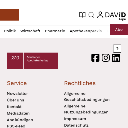
login
login
Aktuelle Ausgabe
Suche
Deutsche Apotheker Zeitung
Profil
Daz
Abo
Politik
Wirtschaft
Pharmazie
Apothekenpraxis
Recht
Sp
öffnen
Pur
Abo
öffnen
Nach
Deutscher Apotheker Verlag Logo
Facebook
Instagram
LinkedI
Service
Rechtliches
Newsletter
Allgemeine
Geschäftsbedingungen
Über uns
Allgemeine
Kontakt
Nutzungsbedingungen
Mediadaten
Impressum
Abo kündigen
Datenschutz
RSS-Feed