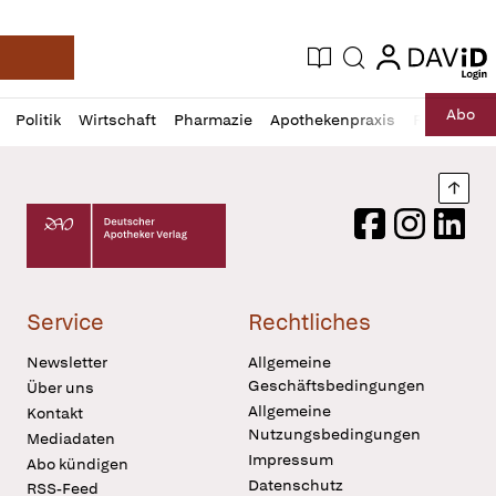
login
login
Aktuelle Ausgabe
Suche
Deutsche Apotheker Zeitung
Profil
Daz
Abo
Politik
Wirtschaft
Pharmazie
Apothekenpraxis
Recht
Sp
öffnen
Pur
Abo
öffnen
Nach
Deutscher Apotheker Verlag Logo
Facebook
Instagram
LinkedI
Service
Rechtliches
Newsletter
Allgemeine
Geschäftsbedingungen
Über uns
Allgemeine
Kontakt
Nutzungsbedingungen
Mediadaten
Impressum
Abo kündigen
Datenschutz
RSS-Feed