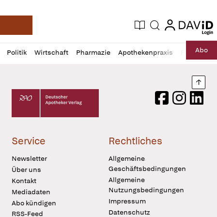
login
login
Aktuelle Ausgabe
Suche
Deutsche Apotheker Zeitung
Profil
Daz
Abo
Politik
Wirtschaft
Pharmazie
Apothekenpraxis
Recht
Sp
öffnen
Pur
Abo
öffnen
Nach
Deutscher Apotheker Verlag Logo
Facebook
Instagram
LinkedI
Service
Rechtliches
Newsletter
Allgemeine
Geschäftsbedingungen
Über uns
Allgemeine
Kontakt
Nutzungsbedingungen
Mediadaten
Impressum
Abo kündigen
Datenschutz
RSS-Feed