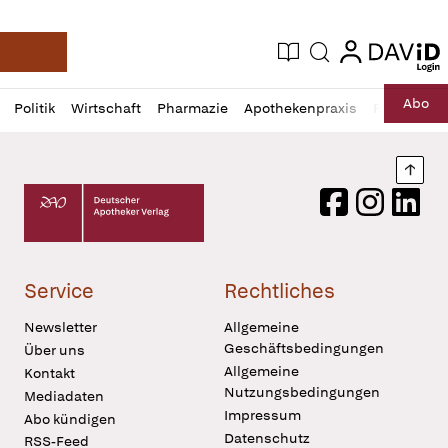
login
login
Aktuelle Ausgabe
Suche
Deutsche Apotheker Zeitung
Profil
Daz
Abo
Politik
Wirtschaft
Pharmazie
Apothekenpraxis
Recht
Sp
öffnen
Pur
Abo
öffnen
Nach
Deutscher Apotheker Verlag Logo
Facebook
Instagram
LinkedI
Service
Rechtliches
Newsletter
Allgemeine
Geschäftsbedingungen
Über uns
Allgemeine
Kontakt
Nutzungsbedingungen
Mediadaten
Impressum
Abo kündigen
Datenschutz
RSS-Feed