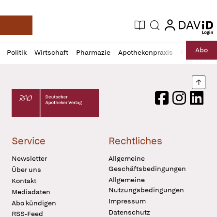
login
login
Aktuelle Ausgabe
Suche
Deutsche Apotheker Zeitung
Profil
Daz
Abo
Politik
Wirtschaft
Pharmazie
Apothekenpraxis
Recht
Sp
öffnen
Pur
Abo
öffnen
Nach
Deutscher Apotheker Verlag Logo
Facebook
Instagram
LinkedI
Service
Rechtliches
Newsletter
Allgemeine
Geschäftsbedingungen
Über uns
Allgemeine
Kontakt
Nutzungsbedingungen
Mediadaten
Impressum
Abo kündigen
Datenschutz
RSS-Feed