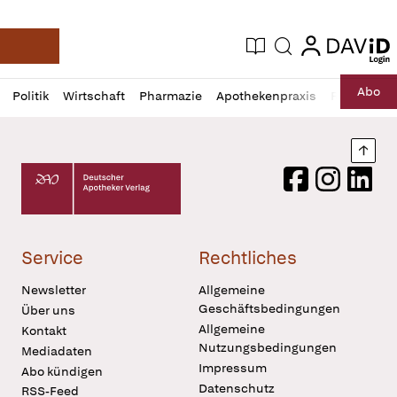
login
login
Aktuelle Ausgabe
Suche
Deutsche Apotheker Zeitung
Profil
Daz
Abo
Politik
Wirtschaft
Pharmazie
Apothekenpraxis
Recht
Sp
öffnen
Pur
Abo
öffnen
Nach
Deutscher Apotheker Verlag Logo
Facebook
Instagram
LinkedI
Service
Rechtliches
Newsletter
Allgemeine
Geschäftsbedingungen
Über uns
Allgemeine
Kontakt
Nutzungsbedingungen
Mediadaten
Impressum
Abo kündigen
Datenschutz
RSS-Feed