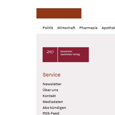
Deutsche Apotheker Ze
Profil
Daz
Politik
Wirtschaft
Pharmazie
Apothe
öffnen
Pur
Abo
öffnen
Deutscher Apotheker Verlag Logo
Service
Newsletter
Über uns
Kontakt
Mediadaten
Abo kündigen
RSS-Feed