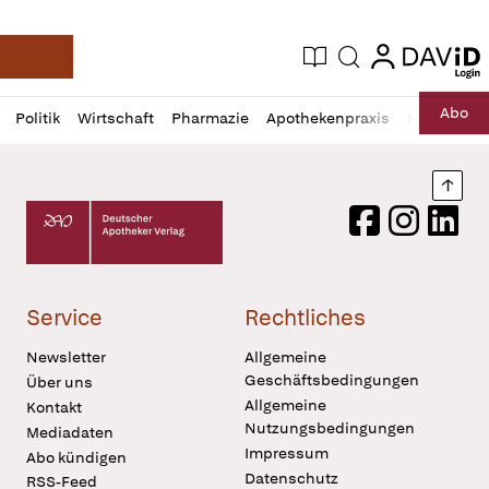
login
login
Aktuelle Ausgabe
Suche
Deutsche Apotheker Zeitung
Profil
Daz
Abo
Politik
Wirtschaft
Pharmazie
Apothekenpraxis
Recht
Sp
öffnen
Pur
Abo
öffnen
Nach
Deutscher Apotheker Verlag Logo
Facebook
Instagram
LinkedI
Service
Rechtliches
Newsletter
Allgemeine
Geschäftsbedingungen
Über uns
Allgemeine
Kontakt
Nutzungsbedingungen
Mediadaten
Impressum
Abo kündigen
Datenschutz
RSS-Feed