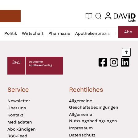
login
login
Aktuelle Ausgabe
Suche
Deutsche Apotheker Zeitung
Profil
Daz
Abo
Politik
Wirtschaft
Pharmazie
Apothekenpraxis
Recht
Sp
öffnen
Pur
Abo
öffnen
Nach
Deutscher Apotheker Verlag Logo
Facebook
Instagram
LinkedI
Service
Rechtliches
Newsletter
Allgemeine
Geschäftsbedingungen
Über uns
Allgemeine
Kontakt
Nutzungsbedingungen
Mediadaten
Impressum
Abo kündigen
Datenschutz
RSS-Feed