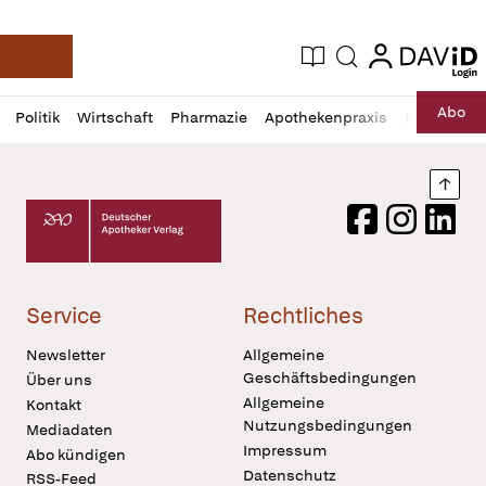
login
login
Aktuelle Ausgabe
Suche
Deutsche Apotheker Zeitung
Profil
Daz
Abo
Politik
Wirtschaft
Pharmazie
Apothekenpraxis
Recht
Sp
öffnen
Pur
Abo
öffnen
Nach
Deutscher Apotheker Verlag Logo
Facebook
Instagram
LinkedI
Service
Rechtliches
Newsletter
Allgemeine
Geschäftsbedingungen
Über uns
Allgemeine
Kontakt
Nutzungsbedingungen
Mediadaten
Impressum
Abo kündigen
Datenschutz
RSS-Feed