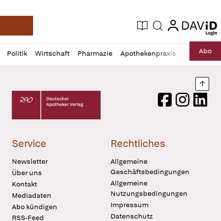
login
login
Aktuelle Ausgabe
Suche
Deutsche Apotheker Zeitung
Profil
Daz
Abo
Politik
Wirtschaft
Pharmazie
Apothekenpraxis
Recht
Sp
öffnen
Pur
Abo
öffnen
Nach
Deutscher Apotheker Verlag Logo
Facebook
Instagram
LinkedI
Service
Rechtliches
Newsletter
Allgemeine
Geschäftsbedingungen
Über uns
Allgemeine
Kontakt
Nutzungsbedingungen
Mediadaten
Impressum
Abo kündigen
Datenschutz
RSS-Feed