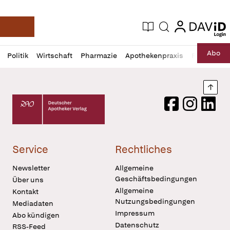
login
login
Aktuelle Ausgabe
Suche
Deutsche Apotheker Zeitung
Profil
Daz
Abo
Politik
Wirtschaft
Pharmazie
Apothekenpraxis
Recht
Sp
öffnen
Pur
Abo
öffnen
Nach
Deutscher Apotheker Verlag Logo
Facebook
Instagram
LinkedI
Service
Rechtliches
Newsletter
Allgemeine
Geschäftsbedingungen
Über uns
Allgemeine
Kontakt
Nutzungsbedingungen
Mediadaten
Impressum
Abo kündigen
Datenschutz
RSS-Feed