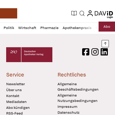
login
login
Aktuelle Ausgabe
Suche
Deutsche Apotheker Zeitung
Profil
Daz
Abo
Politik
Wirtschaft
Pharmazie
Apothekenpraxis
Recht
Sp
öffnen
Pur
Abo
öffnen
Nach
Deutscher Apotheker Verlag Logo
Facebook
Instagram
LinkedI
Service
Rechtliches
Newsletter
Allgemeine
Geschäftsbedingungen
Über uns
Allgemeine
Kontakt
Nutzungsbedingungen
Mediadaten
Impressum
Abo kündigen
Datenschutz
RSS-Feed