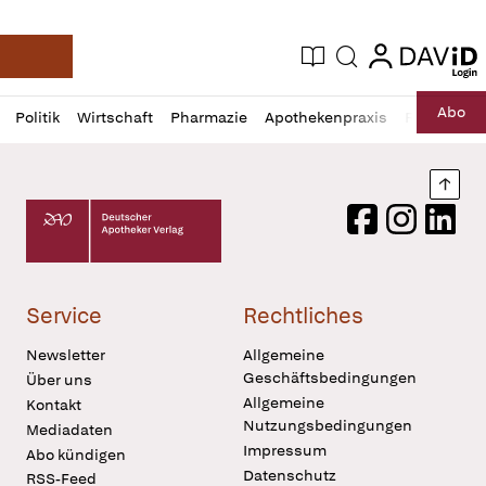
login
login
Aktuelle Ausgabe
Suche
Deutsche Apotheker Zeitung
Profil
Daz
Abo
Politik
Wirtschaft
Pharmazie
Apothekenpraxis
Recht
Sp
öffnen
Pur
Abo
öffnen
Nach
Deutscher Apotheker Verlag Logo
Facebook
Instagram
LinkedI
Service
Rechtliches
Newsletter
Allgemeine
Geschäftsbedingungen
Über uns
Allgemeine
Kontakt
Nutzungsbedingungen
Mediadaten
Impressum
Abo kündigen
Datenschutz
RSS-Feed