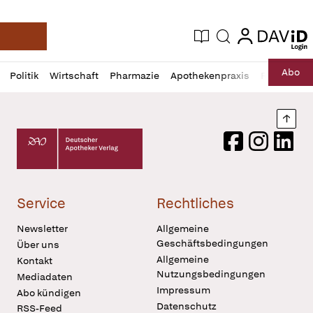
login
login
Aktuelle Ausgabe
Suche
Deutsche Apotheker Zeitung
Profil
Daz
Abo
Politik
Wirtschaft
Pharmazie
Apothekenpraxis
Recht
Sp
öffnen
Pur
Abo
öffnen
Nach
Deutscher Apotheker Verlag Logo
Facebook
Instagram
LinkedI
Service
Rechtliches
Newsletter
Allgemeine
Geschäftsbedingungen
Über uns
Allgemeine
Kontakt
Nutzungsbedingungen
Mediadaten
Impressum
Abo kündigen
Datenschutz
RSS-Feed