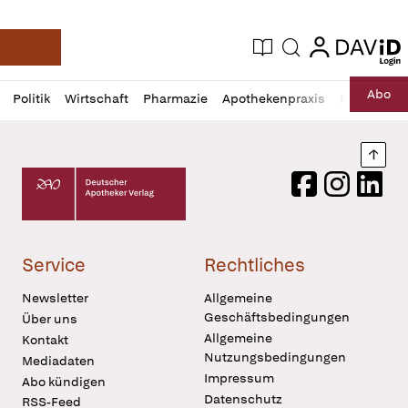
login
login
Aktuelle Ausgabe
Suche
Deutsche Apotheker Zeitung
Profil
Daz
Abo
Politik
Wirtschaft
Pharmazie
Apothekenpraxis
Recht
Sp
öffnen
Pur
Abo
öffnen
Nach
Deutscher Apotheker Verlag Logo
Facebook
Instagram
LinkedI
Service
Rechtliches
Newsletter
Allgemeine
Geschäftsbedingungen
Über uns
Allgemeine
Kontakt
Nutzungsbedingungen
Mediadaten
Impressum
Abo kündigen
Datenschutz
RSS-Feed