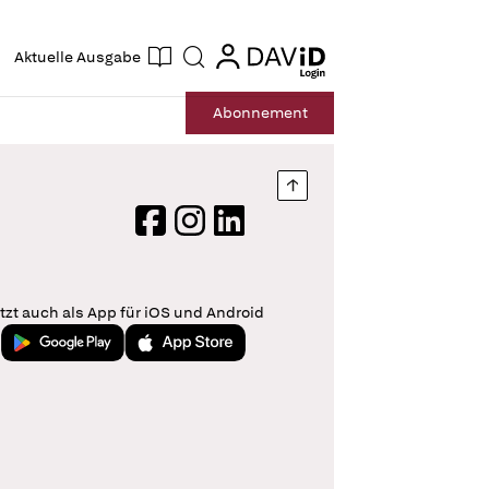
ogin
login
Aktuelle Ausgabe
Suche
Abo
nnement
Nach oben springen
Facebook
Instagram
LinkedIn
tzt auch als App für iOS und Android
Jetzt bei Google Play
Laden im App Store