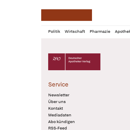
Deutsche Apotheker Ze
Profil
Daz
Politik
Wirtschaft
Pharmazie
Apothe
öffnen
Pur
Abo
öffnen
Deutscher Apotheker Verlag Logo
Service
Newsletter
Über uns
Kontakt
Mediadaten
Abo kündigen
RSS-Feed