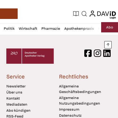
login
login
Aktuelle Ausgabe
Suche
Deutsche Apotheker Zeitung
Profil
Daz
Abo
Politik
Wirtschaft
Pharmazie
Apothekenpraxis
Recht
Sp
öffnen
Pur
Abo
öffnen
Nach
Deutscher Apotheker Verlag Logo
Facebook
Instagram
LinkedI
Service
Rechtliches
Newsletter
Allgemeine
Geschäftsbedingungen
Über uns
Allgemeine
Kontakt
Nutzungsbedingungen
Mediadaten
Impressum
Abo kündigen
Datenschutz
RSS-Feed