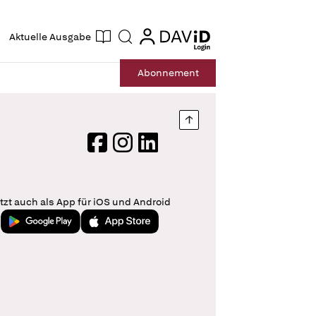
ogin
login
Aktuelle Ausgabe
Suche
Abo
nnement
Nach oben springen
Facebook
Instagram
LinkedIn
tzt auch als App für iOS und Android
Jetzt bei Google Play
Laden im App Store