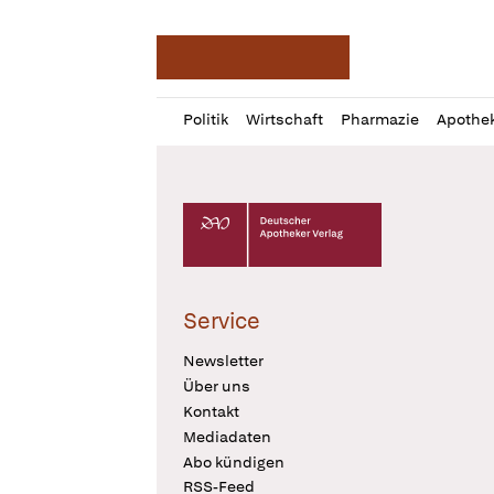
Deutsche Apotheker Ze
Profil
Daz
Politik
Wirtschaft
Pharmazie
Apothe
öffnen
Pur
Abo
öffnen
Deutscher Apotheker Verlag Logo
Service
Newsletter
Über uns
Kontakt
Mediadaten
Abo kündigen
RSS-Feed