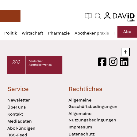
login
login
Aktuelle Ausgabe
Suche
Deutsche Apotheker Zeitung
Profil
Daz
Abo
Politik
Wirtschaft
Pharmazie
Apothekenpraxis
Recht
Sp
öffnen
Pur
Abo
öffnen
Nach
Deutscher Apotheker Verlag Logo
Facebook
Instagram
LinkedI
Service
Rechtliches
Newsletter
Allgemeine
Geschäftsbedingungen
Über uns
Allgemeine
Kontakt
Nutzungsbedingungen
Mediadaten
Impressum
Abo kündigen
Datenschutz
RSS-Feed