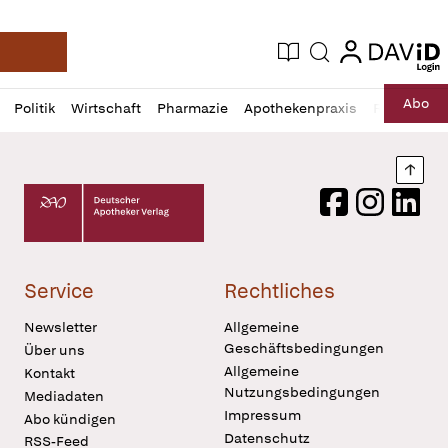
login
login
Aktuelle Ausgabe
Suche
Deutsche Apotheker Zeitung
Profil
Daz
Abo
Politik
Wirtschaft
Pharmazie
Apothekenpraxis
Recht
Sp
öffnen
Pur
Abo
öffnen
Nach
Deutscher Apotheker Verlag Logo
Facebook
Instagram
LinkedI
Service
Rechtliches
Newsletter
Allgemeine
Geschäftsbedingungen
Über uns
Allgemeine
Kontakt
Nutzungsbedingungen
Mediadaten
Impressum
Abo kündigen
Datenschutz
RSS-Feed