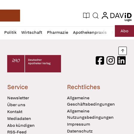
login
login
Aktuelle Ausgabe
Suche
Deutsche Apotheker Zeitung
Profil
Daz
Abo
Politik
Wirtschaft
Pharmazie
Apothekenpraxis
Recht
Sp
öffnen
Pur
Abo
öffnen
Nach
Deutscher Apotheker Verlag Logo
Facebook
Instagram
LinkedI
Service
Rechtliches
Newsletter
Allgemeine
Geschäftsbedingungen
Über uns
Allgemeine
Kontakt
Nutzungsbedingungen
Mediadaten
Impressum
Abo kündigen
Datenschutz
RSS-Feed