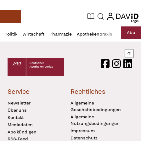
login
login
Aktuelle Ausgabe
Suche
Deutsche Apotheker Zeitung
Profil
Daz
Abo
Politik
Wirtschaft
Pharmazie
Apothekenpraxis
Recht
Sp
öffnen
Pur
Abo
öffnen
Nach
Deutscher Apotheker Verlag Logo
Facebook
Instagram
LinkedI
Service
Rechtliches
Newsletter
Allgemeine
Geschäftsbedingungen
Über uns
Allgemeine
Kontakt
Nutzungsbedingungen
Mediadaten
Impressum
Abo kündigen
Datenschutz
RSS-Feed