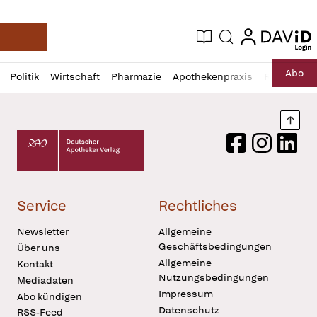
login
login
Aktuelle Ausgabe
Suche
Deutsche Apotheker Zeitung
Profil
Daz
Abo
Politik
Wirtschaft
Pharmazie
Apothekenpraxis
Recht
Sp
öffnen
Pur
Abo
öffnen
Nach
Deutscher Apotheker Verlag Logo
Facebook
Instagram
LinkedI
Service
Rechtliches
Newsletter
Allgemeine
Geschäftsbedingungen
Über uns
Allgemeine
Kontakt
Nutzungsbedingungen
Mediadaten
Impressum
Abo kündigen
Datenschutz
RSS-Feed