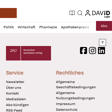
login
login
Aktuelle Ausgabe
Suche
Deutsche Apotheker Zeitung
Profil
Daz
Abo
Politik
Wirtschaft
Pharmazie
Apothekenpraxis
Recht
Sp
öffnen
Pur
Abo
öffnen
Nach
Deutscher Apotheker Verlag Logo
Facebook
Instagram
LinkedI
Service
Rechtliches
Newsletter
Allgemeine
Geschäftsbedingungen
Über uns
Allgemeine
Kontakt
Nutzungsbedingungen
Mediadaten
Impressum
Abo kündigen
Datenschutz
RSS-Feed