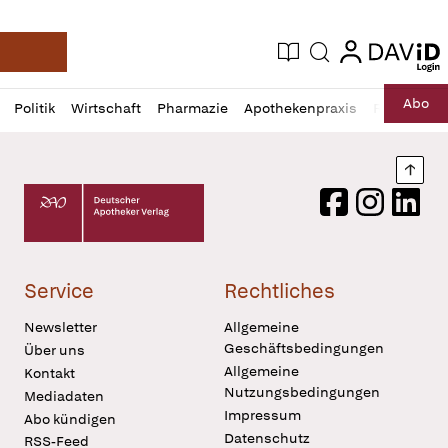
login
login
Aktuelle Ausgabe
Suche
Deutsche Apotheker Zeitung
Profil
Daz
Abo
Politik
Wirtschaft
Pharmazie
Apothekenpraxis
Recht
Sp
öffnen
Pur
Abo
öffnen
Nach
Deutscher Apotheker Verlag Logo
Facebook
Instagram
LinkedI
Service
Rechtliches
Newsletter
Allgemeine
Geschäftsbedingungen
Über uns
Allgemeine
Kontakt
Nutzungsbedingungen
Mediadaten
Impressum
Abo kündigen
Datenschutz
RSS-Feed