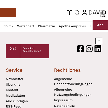
login
login
Aktuelle Ausgabe
Suche
Deutsche Apotheker Zeitung
Profil
Daz
Abo
Politik
Wirtschaft
Pharmazie
Apothekenpraxis
Recht
Sp
öffnen
Pur
Abo
öffnen
Nach
Deutscher Apotheker Verlag Logo
Facebook
Instagram
LinkedI
Service
Rechtliches
Newsletter
Allgemeine
Geschäftsbedingungen
Über uns
Allgemeine
Kontakt
Nutzungsbedingungen
Mediadaten
Impressum
Abo kündigen
Datenschutz
RSS-Feed