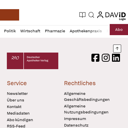
login
login
Aktuelle Ausgabe
Suche
Deutsche Apotheker Zeitung
Profil
Daz
Abo
Politik
Wirtschaft
Pharmazie
Apothekenpraxis
Recht
Sp
öffnen
Pur
Abo
öffnen
Nach
Deutscher Apotheker Verlag Logo
Facebook
Instagram
LinkedI
Service
Rechtliches
Newsletter
Allgemeine
Geschäftsbedingungen
Über uns
Allgemeine
Kontakt
Nutzungsbedingungen
Mediadaten
Impressum
Abo kündigen
Datenschutz
RSS-Feed