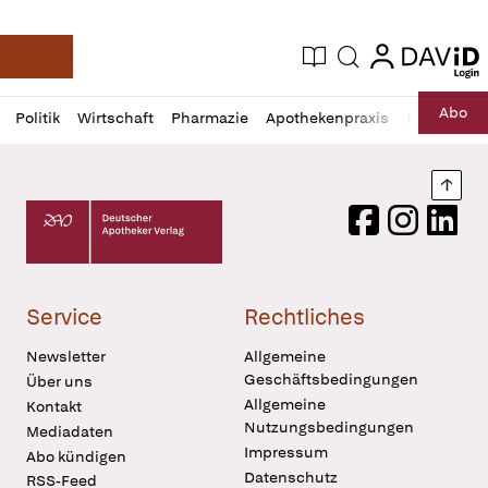
login
login
Aktuelle Ausgabe
Suche
Deutsche Apotheker Zeitung
Profil
Daz
Abo
Politik
Wirtschaft
Pharmazie
Apothekenpraxis
Recht
Sp
öffnen
Pur
Abo
öffnen
Nach
Deutscher Apotheker Verlag Logo
Facebook
Instagram
LinkedI
Service
Rechtliches
Newsletter
Allgemeine
Geschäftsbedingungen
Über uns
Allgemeine
Kontakt
Nutzungsbedingungen
Mediadaten
Impressum
Abo kündigen
Datenschutz
RSS-Feed