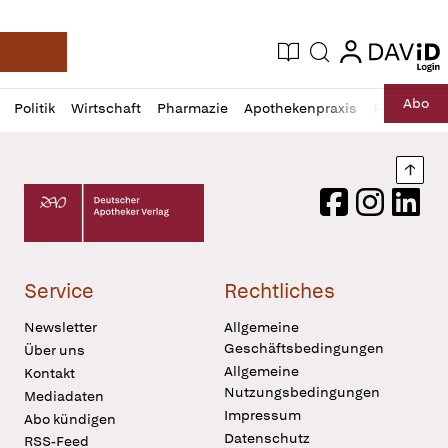
login
login
Aktuelle Ausgabe
Suche
Deutsche Apotheker Zeitung
Profil
Daz
Abo
Politik
Wirtschaft
Pharmazie
Apothekenpraxis
Recht
Sp
öffnen
Pur
Abo
öffnen
Nach
Deutscher Apotheker Verlag Logo
Facebook
Instagram
LinkedI
Service
Rechtliches
Newsletter
Allgemeine
Geschäftsbedingungen
Über uns
Allgemeine
Kontakt
Nutzungsbedingungen
Mediadaten
Impressum
Abo kündigen
Datenschutz
RSS-Feed